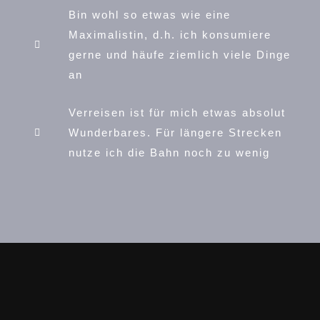
Bin wohl so etwas wie eine
Maximalistin, d.h. ich konsumiere
gerne und häufe ziemlich viele Dinge
an
Verreisen ist für mich etwas absolut
Wunderbares. Für längere Strecken
nutze ich die Bahn noch zu wenig