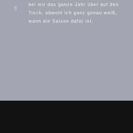
bei mir das ganze Jahr über auf den
Tisch, obwohl ich ganz genau weiß,
wann die Saison dafür ist.