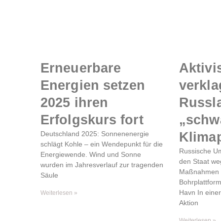
Erneuerbare
Aktivi
Energien setzen
verkl
2025 ihren
Russl
Erfolgskurs fort
„schw
Deutschland 2025: Sonnenenergie
Klimap
schlägt Kohle – ein Wendepunkt für die
Russische Um
Energiewende. Wind und Sonne
den Staat we
wurden im Jahresverlauf zur tragenden
Maßnahmen 
Säule
Bohrplattfor
Havn In eine
Weiterlesen »
Aktion
Weiterlesen »