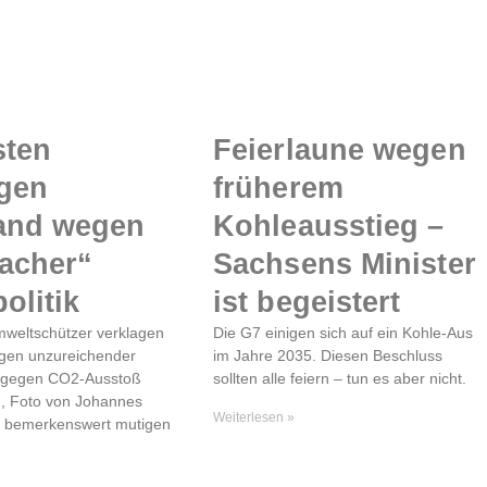
sten
Feierlaune wegen
agen
früherem
and wegen
Kohleausstieg –
acher“
Sachsens Minister
olitik
ist begeistert
weltschützer verklagen
Die G7 einigen sich auf ein Kohle-Aus
gen unzureichender
im Jahre 2035. Diesen Beschluss
gegen CO2-Ausstoß
sollten alle feiern – tun es aber nicht.
m, Foto von Johannes
Weiterlesen »
r bemerkenswert mutigen