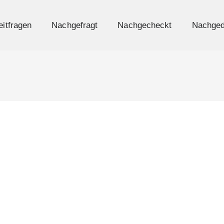
eitfragen
Nachgefragt
Nachgecheckt
Nachged