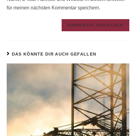
für meinen nächsten Kommentar speichern.
t
e
r
n
a
t
DAS KÖNNTE DIR AUCH GEFALLEN
i
v
e
: