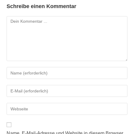
Schreibe einen Kommentar
A
Name, E-Mail-Adresse und Website in diesem Browser
l