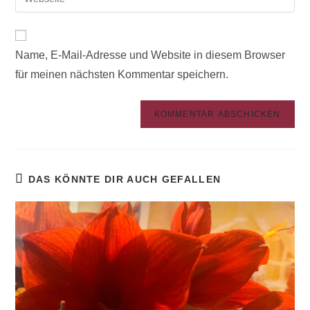
A
Name, E-Mail-Adresse und Website in diesem Browser
l
für meinen nächsten Kommentar speichern.
t
e
r
n
a
t
DAS KÖNNTE DIR AUCH GEFALLEN
i
v
e
: