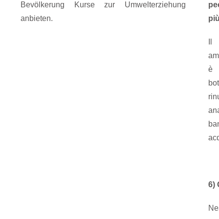
Bevölkerung Kurse zur Umwelterziehung
pe
anbieten.
pi
I
am
è
bo
ri
a
ba
acq
6) 
Ne