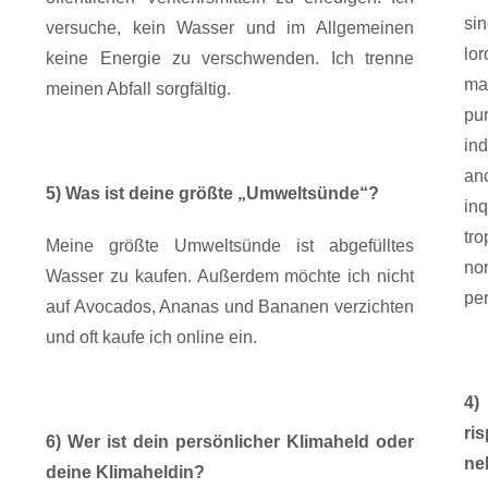
sin
versuche, kein Wasser und im Allgemeinen
lor
keine Energie zu verschwenden. Ich trenne
ma
meinen Abfall sorgfältig.
pu
in
an
5) Was ist deine größte „Umweltsünde“?
in
tro
Meine größte Umweltsünde ist abgefülltes
no
Wasser zu kaufen. Außerdem möchte ich nicht
per
auf Avocados, Ananas und Bananen verzichten
und oft kaufe ich online ein.
4
ri
6) Wer ist dein persönlicher Klimaheld oder
n
deine Klimaheldin?