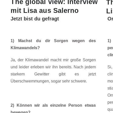
The global view: Interview
Th
mit Lisa aus Salerno
L
Jetzt bist du gefragt
Or
1) Machst du dir Sorgen wegen des
1)
Klimawandels?
pe
cl
Ja, der Klimawandel macht mir große Sorgen
und leider erleben wir ihn bereits. Nach jedem
Si
starkem Gewitter gibt es jetzt
cl
Überschwemmungen, sogar sehr schwere.
mo
st
O
pe
2) Können wir als einzelne Person etwas
qu
bewegen?