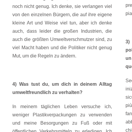
pre
noch nicht genug. Ich denke, sie verlangen viel
pia
von den einzelnen Bürgern, die auf ihre eigene
kleine Art und Weise viel tun, aber ich denke
auch, dass leider die großen Industrien, die
auch die größten Umweltverschmutzer sind, zu
3)
viel Macht haben und die Politiker nicht genug
pol
Mut, um die Regeln zu ändern.
un
qu
Se
4) Was tust du, um dich in deinem Alltag
in
umweltfreundlich zu verhalten?
sic
più
In meinem täglichen Leben versuche ich,
f
weniger Plastikverpackungen zu verwenden
ab
und meine Besorgungen zu Fuß oder mit
ch
öffentlichen Verkehrsmitteln zu erledigen. Ich