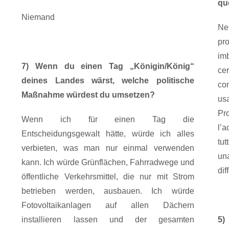
qu
Niemand
Ne
pr
imb
7) Wenn du einen Tag „Königin/König“
ce
deines Landes wärst, welche politische
co
Maßnahme würdest du umsetzen?
us
Pr
Wenn ich für einen Tag die
l’
Entscheidungsgewalt hätte, würde ich alles
tut
verbieten, was man nur einmal verwenden
un
kann. Ich würde Grünflächen, Fahrradwege und
dif
öffentliche Verkehrsmittel, die nur mit Strom
betrieben werden, ausbauen. Ich würde
Fotovoltaikanlagen auf allen Dächern
installieren lassen und der gesamten
5)