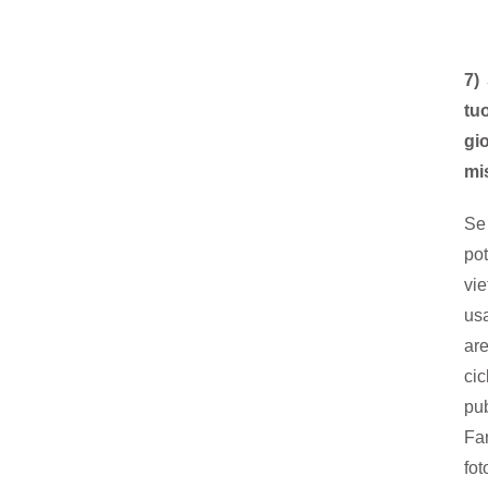
7)
tu
gi
mi
Se 
po
vie
us
ar
ci
pub
Far
fot