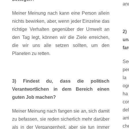
an
Meiner Meinung nach kann eine Person allein
nichts bewirken, aber, wenn jeder Einzelne das
richtige Verhalten gegenüber der Umwelt an
2)
den Tag legt, können wir die Ziele erreichen,
un
die wir uns alle setzen sollten, um den
far
Planeten zu retten.
S
pe
la
3) Findest du, dass die politisch
og
Verantwortlichen in dem Bereich einen
ha
guten Job machen?
co
de
Meiner Meinung nach fangen sie an, sich damit
arr
zu befassen, sie reden sicherlich mehr darüber
ch
als in der Vergangenheit, aber sie tun immer